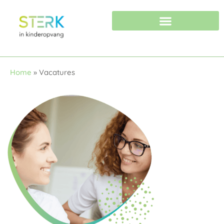
Starten in de kinderopvang
Voorschoolse-educatie
Advies en consultancy
Home
»
Vacatures